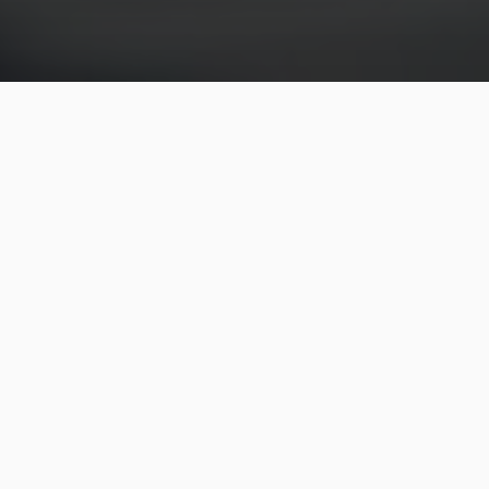
CIFRAS DE IMPACTO INNOVACIÓN AÑO
2025
.
2
0
0
0
ASISTENTES A FORMACIÓN EN
INNOVACIÓN (FOMENTO A LA I+D+I Y TT)
1
0
0