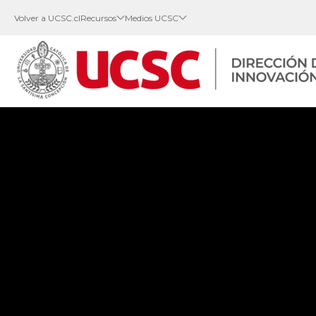
Volver a UCSC.cl
Recursos
Medios UCSC