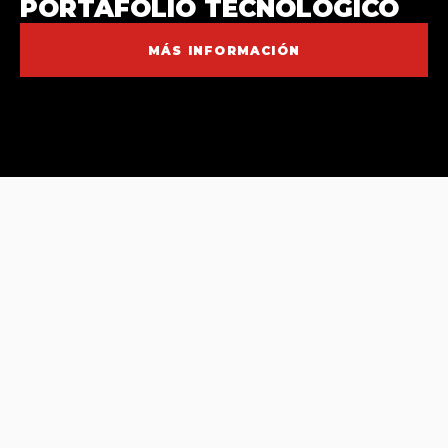
PORTAFOLIO TECNOLÓGICO
MÁS INFORMACIÓN
CIFRAS DE IMPACTO INNOVACIÓN AÑO
2025
.
2
0
0
0
ASISTENTES A FORMACIÓN EN
INNOVACIÓN (FOMENTO A LA I+D+I Y TT)