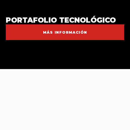
PORTAFOLIO TECNOLÓGICO
MÁS INFORMACIÓN
CIFRAS DE IMPACTO INNOVACIÓN AÑO
2025
.
2
0
0
0