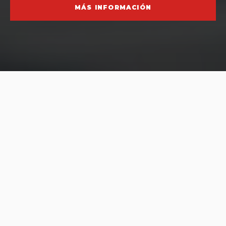
MÁS INFORMACIÓN
CIFRAS DE IMPACTO INNOVACIÓN AÑO
2025
.
2
0
0
0
ASISTENTES A FORMACIÓN EN
INNOVACIÓN (FOMENTO A LA I+D+I Y TT)